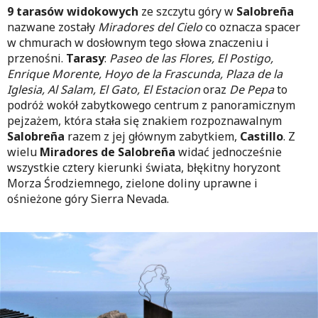
9 tarasów widokowych
ze szczytu góry w
Salobreña
nazwane zostały
Miradores del Cielo
co oznacza spacer
w chmurach w dosłownym tego słowa znaczeniu i
przenośni.
Tarasy
:
Paseo de las Flores, El Postigo,
Enrique Morente, Hoyo de la Frascunda, Plaza de la
Iglesia, Al Salam, El Gato, El Estacion
oraz
De Pepa
to
podróż wokół zabytkowego centrum z panoramicznym
pejzażem, która stała się znakiem rozpoznawalnym
Salobreña
razem z jej głównym zabytkiem,
Castillo
. Z
wielu
Miradores de Salobreña
widać jednocześnie
wszystkie cztery kierunki świata, błękitny horyzont
Morza Środziemnego, zielone doliny uprawne i
ośnieżone góry Sierra Nevada.