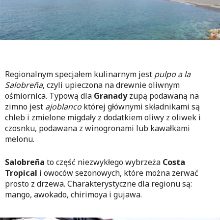
Regionalnym specjałem kulinarnym jest
pulpo a la
Salobreña
, czyli upieczona na drewnie oliwnym
ośmiornica. Typową dla
Granady
zupą podawaną na
zimno jest
ajoblanco
której głównymi składnikami są
chleb i zmielone migdały z dodatkiem oliwy z oliwek i
czosnku, podawana z winogronami lub kawałkami
melonu.
Salobreña
to część niezwykłego wybrzeża
Costa
Tropical
i owoców sezonowych, które można zerwać
prosto z drzewa. Charakterystyczne dla regionu są:
mango, awokado, chirimoya i gujawa.