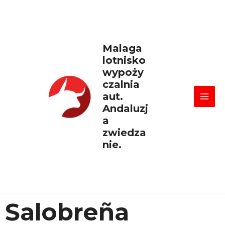
Skip
Mai
to
content
Men
Malaga
lotnisko
wypoży
czalnia
aut.
Andaluzj
a
zwiedza
nie.
Salobreña