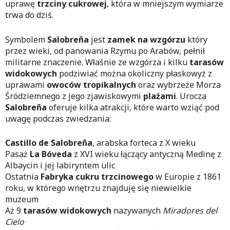
uprawę
trzciny cukrowej
, która w mniejszym wymiarze
trwa do dziś.
Symbolem
Salobreña
jest
zamek na wzgórzu
który
przez wieki, od panowania Rzymu po Arabów, pełnił
militarne znaczenie. Właśnie ze wzgórza i kilku
tarasów
widokowych
podziwiać można okoliczny płaskowyż z
uprawami
owoców tropikalnych
oraz wybrzeże Morza
Śródziemnego z jego zjawiskowymi
plażami
. Urocza
Salobreña
oferuje kilka atrakcji, które warto wziąć pod
uwagę podczas zwiedzania:
Castillo de Salobreña
, arabska forteca z X wieku
Pasaż
La Bóveda
z XVI wieku łączący antyczną Medinę z
Albaycin i jej labiryntem ulic
Ostatnia
Fabryka cukru trzcinowego
w Europie z 1861
roku, w którego wnętrzu znajduję się niewielkie
muzeum
Aż 9
tarasów widokowych
nazywanych
Miradores del
Cielo