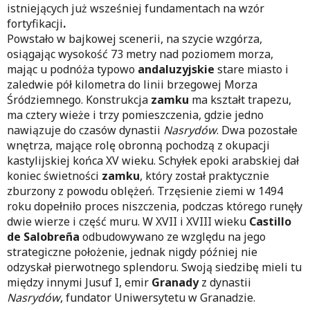
istniejących już wsześniej fundamentach na wzór
fortyfikacji
.
Powstało w bajkowej scenerii, na szycie wzgórza,
osiągając wysokość 73 metry nad poziomem morza,
mając u podnóża typowo
andaluzyjskie
stare miasto i
zaledwie pół kilometra do linii brzegowej Morza
Śródziemnego. Konstrukcja
zamku
ma kształt trapezu,
ma cztery wieże i trzy pomieszczenia, gdzie jedno
nawiązuje do czasów dynastii
Nasrydów
. Dwa pozostałe
wnętrza, mające rolę obronną pochodzą z okupacji
kastylijskiej końca XV wieku. Schyłek epoki arabskiej dał
koniec świetności
zamku
, który został praktycznie
zburzony z powodu oblężeń. Trzęsienie ziemi w 1494
roku dopełniło proces niszczenia, podczas którego runęły
dwie wierze i część muru. W XVII i XVIII wieku
Castillo
de Salobreña
odbudowywano ze względu na jego
strategiczne położenie, jednak nigdy później nie
odzyskał pierwotnego splendoru. Swoją siedzibę mieli tu
między innymi Jusuf I, emir
Granady
z dynastii
Nasrydów
, fundator Uniwersytetu w Granadzie.