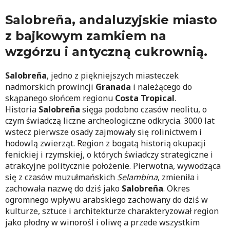
Salobreña, andaluzyjskie miasto
z bajkowym zamkiem na
wzgórzu i antyczną cukrownią.
Salobreña
, jedno z piękniejszych miasteczek
nadmorskich prowincji
Granada
i należącego do
skąpanego słońcem regionu
Costa Tropical
.
Historia
Salobreña
sięga podobno czasów neolitu, o
czym świadczą liczne archeologiczne odkrycia. 3000 lat
wstecz pierwsze osady zajmowały się rolinictwem i
hodowlą zwierząt. Region z bogatą historią okupacji
fenickiej i rzymskiej, o których świadczy strategiczne i
atrakcyjne politycznie położenie. Pierwotna, wywodząca
się z czasów muzułmańskich
Selambina
, zmieniła i
zachowała nazwę do dziś jako
Salobreña
. Okres
ogromnego wpływu arabskiego zachowany do dziś w
kulturze, sztuce i architekturze charakteryzował region
jako płodny w winorośl i oliwę a przede wszystkim