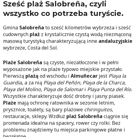
Sześć plaż Salobreña, czyli
wszystko co potrzeba turyście.
Gmina
Salobreña
to sześć kilometrów wybrzeża i sześć
cudownych
plaż
z krystalicznie czystą wodą niezmąconą
masową turystyką charakteryzującą inne
andaluzyjskie
wybrzeże, Costa del Sol.
Plaże Salobreña
są czyste, niezatłoczone i w pełni
wyposażone jak na plaże typowo miejskie przystało.
Pierwszą
plażą
od wschodu i
Almuñecar
jest
Playa la
Guardia
,
a za nią
Playa del Peñón, Playa de la Charca,
Playa del Molino, Playa de Salomar
i
Playa Punta del Río
.
Wszystkie charakteryzuje dość drobny i jasny piasek.
Plaże
mają ochronę ratownika w sezonie letnim,
prysznice, toalety, są bary plażowe
chiringuitos
,
restauracje, sklepy. Wzdłuż
plaż
Salobreña
ciągnie się
promenada idealna na spacery, rower czy rolki. Bez
problemu znajdziemy tu miejsca parkingowe płatne i
bezpłatne.