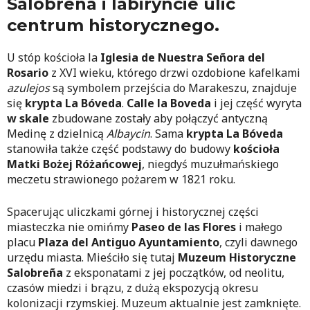
Salobreña i labiryncie ulic
centrum historycznego.
U stóp kościoła la
Iglesia de Nuestra Señora del
Rosario
z XVI wieku, którego drzwi ozdobione kafelkami
azulejos
są symbolem przejścia do Marakeszu, znajduje
się
krypta La Bóveda
.
Calle la Boveda
i jej część wyryta
w skale
zbudowane zostały aby połączyć antyczną
Medinę z dzielnicą
Albaycin
. Sama
krypta La Bóveda
stanowiła także część podstawy do budowy
kościoła
Matki Bożej Różańcowej
, niegdyś muzułmańskiego
meczetu strawionego pożarem w 1821 roku.
Spacerując uliczkami górnej i historycznej części
miasteczka nie omińmy
Paseo de las Flores
i małego
placu
Plaza del Antiguo Ayuntamiento
, czyli dawnego
urzędu miasta. Mieściło się tutaj
Muzeum Historyczne
Salobreña
z eksponatami z jej początków, od neolitu,
czasów miedzi i brązu, z dużą ekspozycją okresu
kolonizacji rzymskiej. Muzeum aktualnie jest zamknięte.