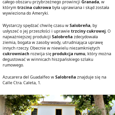
całego obszaru przybrzeżnego prowincji
Granada
, w
którym
trzcina cukrowa
była uprawiana i skąd została
wywieziona do Ameryki.
Wystarczy spędzać chwilę czasu w
Salobreña
, by
usłyszeć o jej przeszłości i uprawie
trzciny cukrowej
. O
najważniejszej produkcji
Salobreña
zdecydowała
ziemia, bogata w zasoby wody, utrudniająca uprawę
innych rzeczy. Obecnie w niewielu niezamkniętych
cukrowniach
rozwija się
produkcja rumu
, który można
degustować w winnicach hiszpańskiego szlaku
rumowego.
Azucarera del Guadalfeo w
Salobreña
znajduje się na
Calle Ctra. Caleta, 1.