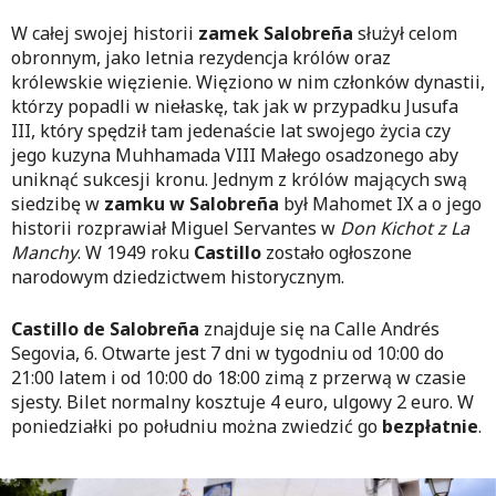
W całej swojej historii
zamek Salobreña
służył celom
obronnym, jako letnia rezydencja królów oraz
królewskie więzienie. Więziono w nim członków dynastii,
którzy popadli w niełaskę, tak jak w przypadku Jusufa
III, który spędził tam jedenaście lat swojego życia czy
jego kuzyna Muhhamada VIII Małego osadzonego aby
uniknąć sukcesji kronu. Jednym z królów mających swą
siedzibę w
zamku w Salobreña
był Mahomet IX a o jego
historii rozprawiał Miguel Servantes w
Don Kichot z La
Manchy
. W 1949 roku
Castillo
zostało ogłoszone
narodowym dziedzictwem historycznym.
Castillo de Salobreña
znajduje się na Calle Andrés
Segovia, 6. Otwarte jest 7 dni w tygodniu od 10:00 do
21:00 latem i od 10:00 do 18:00 zimą z przerwą w czasie
sjesty. Bilet normalny kosztuje 4 euro, ulgowy 2 euro. W
poniedziałki po południu można zwiedzić go
bezpłatnie
.