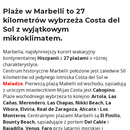
Plaże w Marbelli to 27
kilometrów wybrzeża Costa del
Sol z wyjątkowym
mikroklimatem.
Marbella, najsłynniejszy kurort wakacyjny
kontynentalnej
Hiszpanii
z
27 plażami
o różnej
charakterystyce.
Centrum historyczne Marbelli położone jest zaledwie 50
kilometrów od jedynego lotniska Costa del Sol w
Maladze
. Pierwszą plażą Mabelli od wschodu, sąsiadują
z uroczym miasteczkiem Mijas Costa jest
Cabopino
.
Plaże wschodniego wybrzeża to kolejno:
Artola
,
Las
Cañas
,
Merendero
,
Las Chapas
,
Nikki Beach
,
La
Vibora
,
Elviria
,
Real de Zaragoza
,
Alicate
i
Los
Monteros
. Centralnymi plażami Marbelli są
El Pinillo
,
Bounty Beach
, sąsiadujące z portem
Del Cable
i
Bajadilla
,
Venus
,
Faro
przy latarnii morskiej i