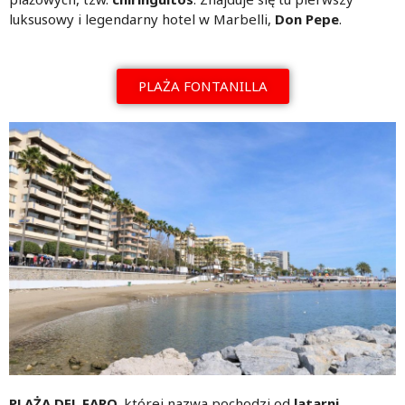
luksusowy i legendarny hotel w Marbelli,
Don Pepe
.
PLAŻA FONTANILLA
PLAŻA DEL FARO,
której nazwa pochodzi od
latarni