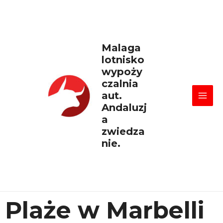
Skip
Mai
to
content
Men
Malaga
lotnisko
wypoży
czalnia
aut.
Andaluzj
a
zwiedza
nie.
Plaże w Marbelli