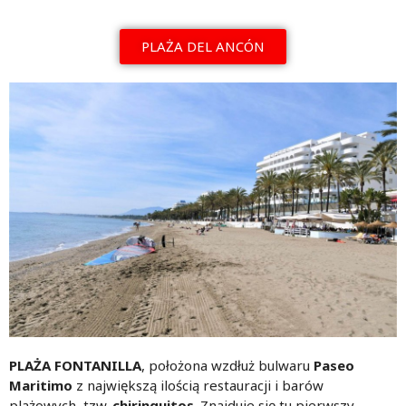
PLAŻA DEL ANCÓN
PLAŻA FONTANILLA
, położona wzdłuż bulwaru
Paseo
Maritimo
z największą ilością restauracji i barów
plażowych, tzw.
chiringuitos
. Znajduje się tu pierwszy