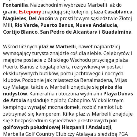
Fontanilla
. Na zachodnim wybrzeżu Marbelli, aż do
granic
Estepony
znajdują się kolejno: plaża
Casablanca
,
Nagüeles
,
Del Anc
ó
n
w prestiżowym sąsiedztwie Złotej
Mili,
Rio Verde
,
Puerto Banus
,
Nueva Andalucia
,
Cortijo Blanco
,
San Pedro de Alcantara
i
Guadalmina
.
Wśród licznych
plaż w Marbelli
, nawet najbardziej
wymagający turysta znajdzie coś dla siebie. Celebrytów i
majętne postacie z Bliskiego Wschodu przyciąga plaża
Puerto Banus z bogatą ofertą rozrywkową w postaci
ekskluzywnych butików, portu jachtowego i nocnych
klubów. Podobnie jak miasteczka Benalmadena, Mijas
czy Malaga, także w Marbelli znajduje się
plaża dla
nudystów
. Kameralna i otoczona wydmami
Playa Dunas
de Artola
sąsiaduje z plażą Cabopino. W okolicznym
kempingu wynająć można domek, rozbić namiot lub
zatrzymać się kamperem. Kilka plaż w Marbelli znajduje
się z bezpośrednim sąsiedztwie prestiżowych
pól
golfowych
południowej Hiszpanii i Andaluzji
,
Marbella Golf Country Club czy Atalaya z siedzibą PGA