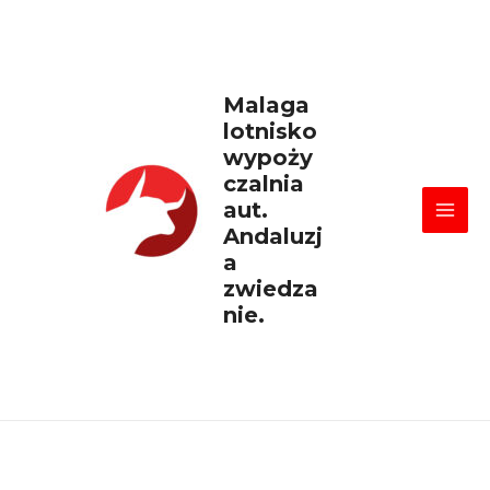
Skip
Mai
to
content
Men
Malaga
lotnisko
wypoży
czalnia
aut.
Andaluzj
a
zwiedza
nie.