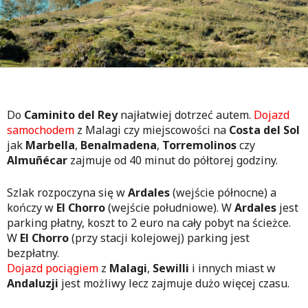
Do
Caminito del Rey
najłatwiej dotrzeć autem.
Dojazd
samochodem
z Malagi
czy miejscowości na
Costa del Sol
jak
Marbella
,
Benalmadena
,
Torremolinos
czy
Almuñécar
zajmuje od 40 minut do półtorej godziny.
Szlak rozpoczyna się w
Ardales
(wejście północne) a
kończy w
El Chorro
(wejście południowe). W
Ardales
jest
parking płatny, koszt to 2 euro na cały pobyt na ścieżce.
W
El Chorro
(przy stacji kolejowej) parking jest
bezpłatny.
Dojazd pociągiem
z
Malagi
,
Sewilli
i innych miast w
Andaluzji
jest możliwy lecz zajmuje dużo więcej czasu.