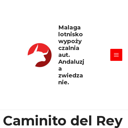
Skip
Mai
to
content
Men
Malaga
lotnisko
wypoży
czalnia
aut.
Andaluzj
a
zwiedza
nie.
Caminito del Rey