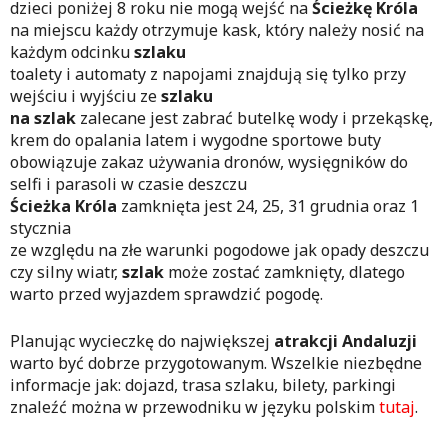
dzieci poniżej 8 roku nie mogą wejść na
Ścieżkę Króla
na miejscu każdy otrzymuje kask, który należy nosić na
każdym odcinku
szlaku
toalety i automaty z napojami znajdują się tylko przy
wejściu i wyjściu ze
szlaku
na szlak
zalecane jest zabrać butelkę wody i przekąskę,
krem do opalania latem i wygodne sportowe buty
obowiązuje zakaz używania dronów, wysięgników do
selfi i parasoli w czasie deszczu
Ścieżka Króla
zamknięta jest 24, 25, 31 grudnia oraz 1
stycznia
ze względu na złe warunki pogodowe jak opady deszczu
czy silny wiatr,
szlak
może zostać zamknięty, dlatego
warto przed wyjazdem sprawdzić pogodę.
Planując wycieczkę do największej
atrakcji Andaluzji
warto być dobrze przygotowanym. Wszelkie niezbędne
informacje jak: dojazd, trasa szlaku, bilety, parkingi
znaleźć można w przewodniku w języku polskim
tutaj
.