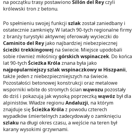
na początku trasy postawiono
Sillón del Rey
czyli
królewski tron z betonu.
Po spełnieniu swojej funkcji
szlak
został zaniedbany i
ostatecznie zamknięty. W latach 90-tych regionalne firmy
z branży turystyki aktywnej oferowały wycieczki do
Caminito del Rey
jako najbardziej niebezpiecznej
ścieżki trekkingowej
na świecie. Miejsce upodobali
sobie również miłośnicy
górskich wspinaczek
. Do końca
lat 90-tych
Ścieżka Króla
znana była jako
najpopularniejszy szlak wspinaczkowy w
Hiszpanii
,
także jeden z niebezpieczniejszych na świecie.
Pozostałości betonowej konstrukcji oraz metalowe
wsporniki wbite do stromych ścian
wąwozu
pozostały
do dziś i pokazują jak wysoką poprzeczką
wąwóz
był dla
alpinistów. Władze regionu
Andaluzji
, na którym
znajduje się
Ścieżka Króla
z powodu czterech
wypadków śmiertelnych zadecydowały o zamknięciu
szlaku
na długi okres czasu, a wejście na teren był
karany wysokimi grzywnami.