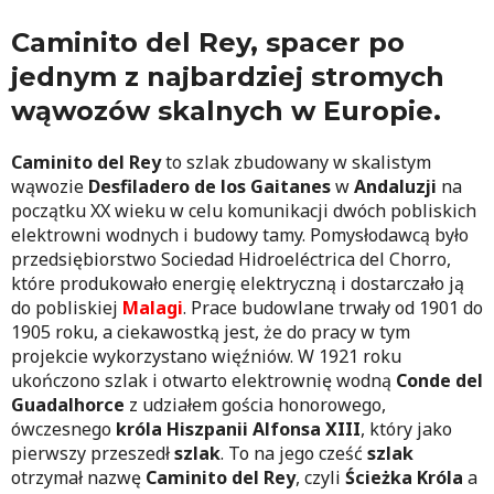
Caminito del Rey, spacer po
jednym z najbardziej stromych
wąwozów skalnych w Europie.
Caminito del Rey
to szlak zbudowany w skalistym
wąwozie
Desfiladero de los Gaitanes
w
Andaluzji
na
początku XX wieku w celu komunikacji dwóch pobliskich
elektrowni wodnych i budowy tamy. Pomysłodawcą było
przedsiębiorstwo Sociedad Hidroeléctrica del Chorro,
które produkowało energię elektryczną i dostarczało ją
do pobliskiej
Malagi
. Prace budowlane trwały od 1901 do
1905 roku, a ciekawostką jest, że do pracy w tym
projekcie wykorzystano więźniów. W 1921 roku
ukończono szlak i otwarto elektrownię wodną
Conde del
Guadalhorce
z udziałem gościa honorowego,
ówczesnego
króla Hiszpanii Alfonsa XIII
, który jako
pierwszy przeszedł
szlak
. To na jego cześć
szlak
otrzymał nazwę
Caminito del Rey
, czyli
Ścieżka Króla
a