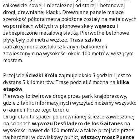
całkowicie nowej i niezależnej od starej i betonowej
drogi, drewnianej kładki. Drewniane panele mające
szerokość półtora metra położone zostały na metalowych
wspornikach wbitych w pionowe skały
wąwozu
i
zabezpieczone metalową siatką. Pierwotne betonowe
płyty były pół metra węższe.
Trasa szlaku
uatrakcyjniona została szklanym balkonem i
zawieszonym na wysokości około 100 metrów wiszącym
mostem.
Przejście
Ścieżki Króla
zajmuje około 3 godzin i jest to
dystans 5 kilometrów. Trasę podzielić można na
kilka
etapów
.
Pierwszy to żwirowa droga przez park krajobrazowy,
gdzie z tablic informacyjnych wyczytać możemy wszystko
o faunie i florze tego terenu.
Drugi etap to spacer po drewnianej ścieżce zawieszonej
na ścianach
wąwozu Desfiladero de los Gaitanes
na
wysokości nawet do 100 metrów a także przejście przez
najbardziej widowiskowy punkt,
wiszący most Puente