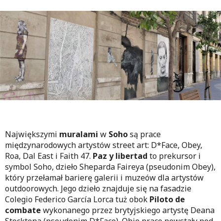
Największymi
muralami
w
Soho
są prace
międzynarodowych artystów street art: D*Face, Obey,
Roa, Dal East i Faith 47.
Paz y libertad
to prekursor i
symbol Soho, dzieło Sheparda Faireya (pseudonim Obey),
który
przełamał barierę galerii i muzeów dla artystów
outdoorowych. Jego dzieło znajduje się na fasadzie
Colegio Federico García Lorca tuż obok
Piloto de
combate
wykonanego przez brytyjskiego artystę Deana
Stocktona (pseudonim D*Face). Obie prace powstały pod