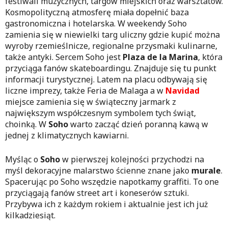
festiwali muzycznych, targów miejskich oraz warsztatów.
Kosmopolityczną atmosferę miała dopełnić baza
gastronomiczna i hotelarska. W weekendy Soho
zamienia się w niewielki targ uliczny gdzie kupić można
wyroby rzemieślnicze, regionalne przysmaki kulinarne,
także antyki. Sercem Soho jest
Plaza de la Marina
, która
przyciąga fanów skateboardingu. Znajduje się tu punkt
informacji turystycznej. Latem na placu odbywają się
liczne imprezy, także Feria de Malaga a w
Navidad
miejsce zamienia się w świąteczny jarmark z
największym współczesnym symbolem tych świąt,
choinką. W
Soho
warto zacząć dzień poranną kawą w
jednej z klimatycznych kawiarni.
Myśląc o
Soho
w pierwszej kolejności przychodzi na
myśl dekoracyjne malarstwo ścienne znane jako
murale
.
Spacerując po Soho wszędzie napotkamy graffiti. To one
przyciągają fanów street art i koneserów sztuki.
Przybywa ich z każdym rokiem i aktualnie jest ich już
kilkadziesiąt.