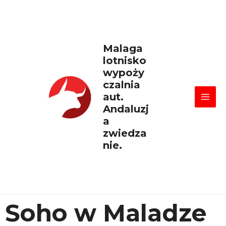
Skip
Mai
to
content
Men
Malaga
lotnisko
wypoży
czalnia
aut.
Andaluzj
a
zwiedza
nie.
Soho w Maladze